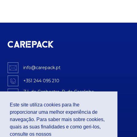
info@carepack.pt
+351 244 095 210
Z.I. do Canhestro, R. do Casalinho
Armazém 1C – Pousos
2410-478 Leiria
Este site utiliza cookies para lhe
proporcionar uma melhor experiência de
PALETES
navegação. Para saber mais sobre cookies,
quais as suas finalidades e como geri-los,
Paletes de Madeira
Paletes de Plástico
consulte os nossos