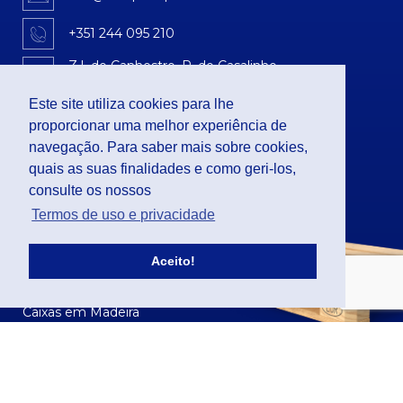
+351 244 095 210
Z.I. do Canhestro, R. do Casalinho
Armazém 1C – Pousos
2410-478 Leiria
Este site utiliza cookies para lhe
proporcionar uma melhor experiência de
PALETES
navegação. Para saber mais sobre cookies,
quais as suas finalidades e como geri-los,
Paletes de Madeira
Paletes de Plástico
consulte os nossos
Paletes de Fibra
Termos de uso e privacidade
Acessórios para paletes
CAIXAS
Aceito!
Caixas em Plástico
Caixas em Madeira
CONTENTORES
Contentores de Plástico
Contentores de Madeira