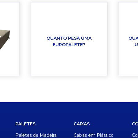
QUANTO PESA UMA
QUA
EUROPALETE?
U
PALETES
CAIXAS
C
Paletes de Madeira
Caixas em Plástico
Co