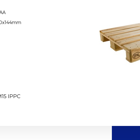
AA
00x144mm
M15 IPPC