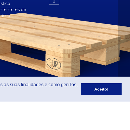
ástico
ntentores de
deira
s as suas finalidades e como geri-los,
Aceito!