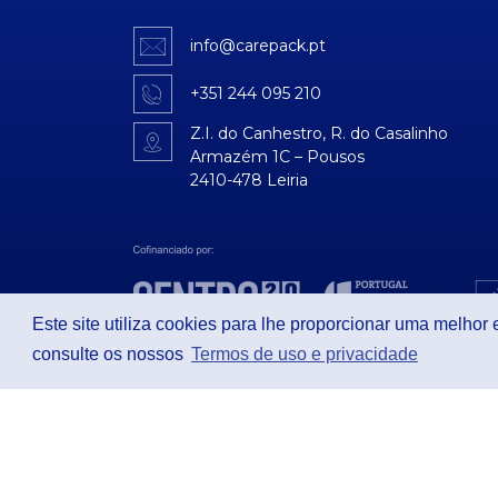
info@carepack.pt
+351 244 095 210
Z.I. do Canhestro, R. do Casalinho
Armazém 1C – Pousos
2410-478 Leiria
Este site utiliza cookies para lhe proporcionar uma melhor
consulte os nossos
Termos de uso e privacidade
© 2026 Todos os direitos reservados /
Termos de uso e pri